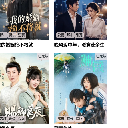
都市
复仇
逆袭
爱情
都市
甜宠
我的婚姻绝不将就
晚风渡中年，暖意赴余生
妻子偷抵押婚房给弟，林东七年
中年男女隐瞒身份相亲，网约车
忍让后觉醒离婚复仇，事业逆袭
司机身份下真爱能否重启余生？
后家人跪求，他会原谅吗？
林纪远
/
姜意
/
已完结
已完结
林东
/
李薇薇
/
古装
爱情
权谋
都市
成长
情感