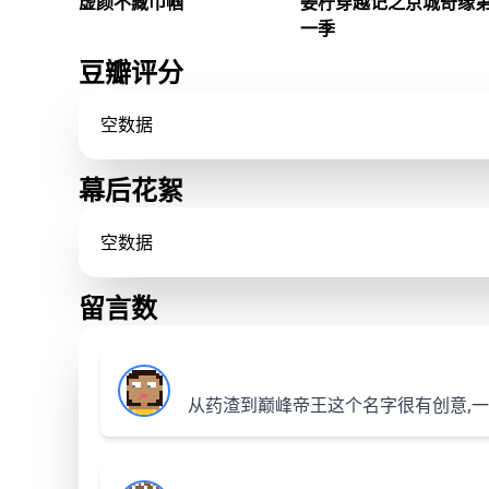
虚颜不藏巾帼
姜柠穿越记之京城奇缘
女侠祝青云男装称霸武林，公主
姜柠意外来到一本年代小说中
逼婚后隐世开馆，女子禁武令废
成为与丈夫沈墨聚少离多的年
一季
后掀起热血风潮？
妻子。面对陌生的婚姻，她原
祝青云
/
倾城公主
/
陆闻雪
/
打算重新选择人生，却在相处
豆瓣评分
发现沈墨稳重可靠、始终真诚
两人从生疏磨合到相互理解，
共同照顾缺少陪伴的孩子。姜
空数据
也凭借所学医术帮助身边人，
生活历练中找到自身价值，最
与沈墨携手成长，建立起温暖
福的家庭。
幕后花絮
空数据
留言数
从药渣到巅峰帝王这个名字很有创意,