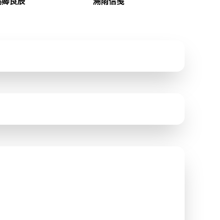
赐卿良辰
溯雨信笺
皇孙刘琅隐忍十六年寻妹复仇，
17岁少女被逼婚逃小镇寻奶奶，
买来的丫头沈连翘竟是心爱之
却卷入神秘少年资助谜团，多年
人？权谋与爱情如何终成眷属？
后苦寻真爱？
刘琅
/
沈连翘
/
蒲雨
/
原溯
/
李素华
/