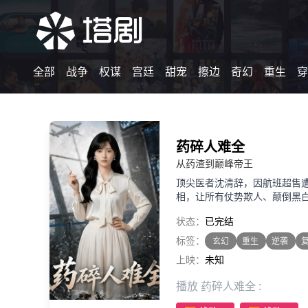
全部
战争
权谋
宫廷
甜宠
擦边
奇幻
重生
穿
药碎人难全
从药渣到巅峰帝王
顶尖医者沈清辞，因航班超售
相，让所有仗势欺人、颠倒黑
状态：
已完结
标签：
玄幻
重生
逆袭
上映：
未知
播放 药碎人难全 :