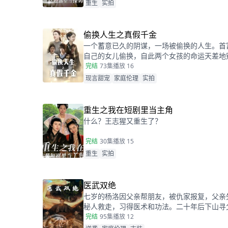
重生
实拍
偷换人生之真假千金
一个蓄意已久的阴谋，一场被偷换的人生。首
自己的女儿偷换，自此两个女孩的命运天差地
宋乔沦落为佣人女儿，从小备受折磨。而本该
完结
73集
播放 16
高高在上万千宠爱的大小姐。
现言甜宠
家庭伦理
实拍
重生之我在短剧里当主角
什么？王志猩又重生了？
完结
30集
播放 15
重生
实拍
医武双绝
七岁的杨洛因父亲帮朋友，被仇家报复，父亲
秘人救走，习得医术和功法。二十年后下山寻
姨，又因柳家女儿当日结婚退了婚约，被苏轻
完结
95集
播放 12
苏轻眉解决公司危机，还打听到父亲失踪与裴