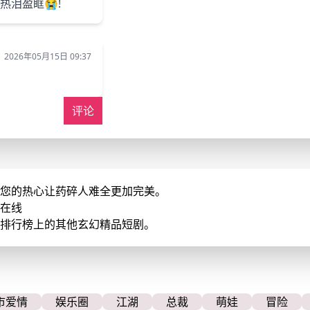
热泪盈眶😭!
2026年05月15日 09:37
评论
。您的热心让药碎人难全更加完美。
清在线
剧排行榜上的其他玄幻精品短剧。
市爱情
娱乐圈
江湖
总裁
萌娃
冒险