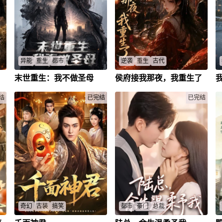
异能
重生
都市
逆袭
重生
古代
末世重生：我不做圣母
侯府接我那夜，我重生了
家
前世，颜离被表妹杨清依背叛，
她是侯府流落在外的真千金，却
着
沦为末世实验体。却不曾想再次
被养父母算计，被假千金夺走人
为
睁眼，她重回末世降临前七天。
生，最终惨死深渊。一朝重生，
结
已完结
已完结
和
这一次，她夺回本该属于自己的
回到侯府接她的那一夜。这一
、
空间异能，亲手切断一切枷锁，
次，她不再忍让。斗恶亲、揭阴
不
建立起一支真正可以托付后背的
谋、夺回身份，她要让所有欺她
揭
小队。她不报复世界，也不做圣
辱她之人付出代价。只是那个曾
云
母。帮值得帮的人，护想护的
助她复仇的男人，也悄然闯入她
，
人。从孤身一人到与伙伴并肩前
的命运，侯门深似海，这一世，
行，她终于拥有了属于自己的
她要杀出属于自己的锦绣人生。
家。
奇幻
古装
搞笑
都市
豪门
总裁