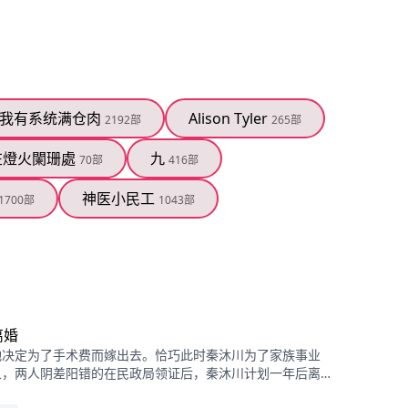
我有系统满仓肉
Alison Tyler
2192部
265部
在燈火闌珊處
九
70部
416部
神医小民工
1700部
1043部
查看更多
离婚
她决定为了手术费而嫁出去。恰巧此时秦沐川为了家族事业
象，两人阴差阳错的在民政局领证后，秦沐川计划一年后离
年后，江小瑜在秦沐川的公司面试，两人再次相遇，相互觉