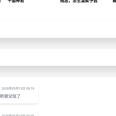
第
千面神君
陆总，余生温柔予我
，
乞丐陈九获变脸面具，从偷银报
穷孕妇被叔叔赶出家门，意外撞
轻
仇到掌控国库成首富，谁能阻
上霸道总裁，豪门婚姻能否逆天
本
挡？
改命？
中
陈九
/
陆景琛
/
兮兮
/
。
并
柠
在
终
幸
2026年05月15日 09:19
一听就记住了
2026年05月15日 09:38