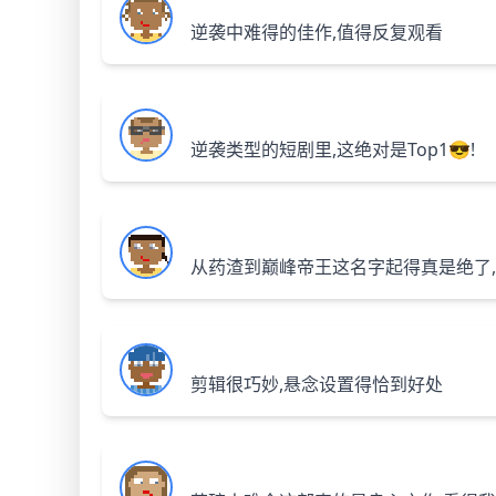
逆袭中难得的佳作,值得反复观看
逆袭类型的短剧里,这绝对是Top1😎!
从药渣到巅峰帝王这名字起得真是绝了,
剪辑很巧妙,悬念设置得恰到好处