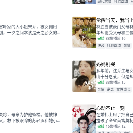
得眼熟，两人因误
现代言情
打脸虐渣
觉醒当天，我当
富叶家的大小姐宋乔，被女佣用
林胜雪被豪门父母
别，一夕之间本该是天之骄女的
年却饱受父母和三
贫穷孤苦的佣人女儿，变成为了
瑶撞成植物人的傅
完结
88集
播放 16
当天，林胜雪因证
逆袭
打脸虐渣
亲情
断跟她们断绝关系
哥嘲笑和不屑。
妈妈别哭
多年前，沈乔生与
山十分恩爱，但是
了赚快钱意外“死亡
完结
88集
播放 15
备受打击的周慧决
亲情
逆袭
女性成长
正在谋算着将丈夫的高
心动不止一刻
失踪，母亲为护他坠楼。他被神
在婚礼上甩了把自
父，救下被跟踪的苏轻眉和她小
撞破了全省首富莫
眉收留，两人渐生情愫。杨洛帮
勇气见义勇为，上
完结
16集
播放 12
家有关，裴家背靠京都五大豪
是莫柯用来逃避联