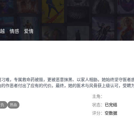
越
情感
爱情
遭刁难，专属救命药被毁，更被恶意抹黑、以家人相胁。她始终坚守医者
白的作恶者付出了应有的代价。最终，她的医术与风骨获上级认可，受聘
主角：
状态：
已完结
复仇
热血
评分：
空数据