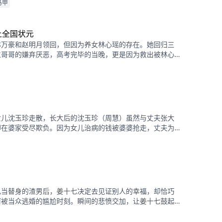
会产生纠葛。
马甲
上全国状元
林万豪和赵明月领回，但因为养女林心瑶的存在。她回归三
位哥哥的嫌弃厌恶，高考完毕的当晚，更是因为救出被林心
芊芊，被亲生父母和三个哥哥联手送入了惩教所。高考放榜
据不足走出了惩教所。面对三位哥哥施舍和不屑，林胜雪果
，还在状元宴上用全国状元的满分成绩，横扫父母和三位哥
女儿沈玉珍走散，长大后的沈玉珍（周慧）虽然与丈夫张大
却在婆家受尽欺负。因为女儿治病的钱被婆婆抢走，丈夫为
”，周慧肚子里的二胎也因为婆婆的磋磨胎死腹中。葬礼上，
心一定要治好唯一的女儿，却不想自己的婆婆和小叔子一家
额抚恤金据为己有，而此时的沈乔生也匆匆赶到......
己当替身的渣男后，姜十七决定去见证别人的幸福，却恰巧
柯被当众逃婚的尴尬时刻。瞬间的悲愤交加，让姜十七鼓起
台演着戏嫁给了莫柯。但姜十七不知道的是，这场婚礼本就
姻的设计，而她的出现，不仅捣乱了莫柯的计划，还让她闯