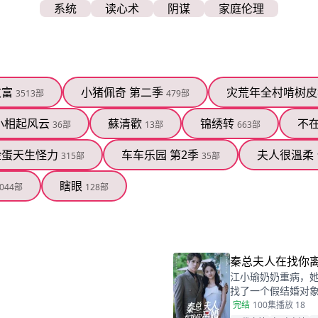
系统
读心术
阴谋
家庭伦理
致富
小猪佩奇 第二季
灾荒年全村啃树皮
3513部
479部
小相起风云
蘇清歡
锦绣转
不
36部
13部
663部
脸蛋天生怪力
车车乐园 第2季
夫人很溫柔
315部
35部
瞎眼
044部
128部
秦总夫人在找你
江小瑜奶奶重病，
找了一个假结婚对
婚并留下电话。一
完结
100集
播放 18