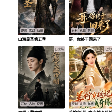
逆袭
玄幻
仙侠
乡村
总裁
男频
山海显圣第五季
哥，你终于回来了
龙脊岭深处，小小采药郎陆沉，
失踪三十一年的顾长川回到顾
机缘觉醒山海神印。辨药寻宝，
村，却撞上弟弟婚礼被赵家逼
习武锻体，于边关万军之中一箭
加彩礼、交老宅。所有人都以
已完结
已完
毙敌，阵斩云蒙皇子！功震朝
他是冲拆迁款来的，只有父母
野，帝心大悦，破例封爵——天
弟弟选择相信他。面对假协议
赐侯！锦衣怒马，银章在腰，少
工程算计和层层羞辱，顾长川
年英杰，守护一方。看他仗剑江
再隐忍，护住家人，也一步步
湖，怀仁心，行侠义，于波澜壮
开赵家谋夺土地的真相。直到
阔的大时代，写下属于自己的英
岭新城签约大会，众人才发现
雄传奇！
这个被他们轻视的“穷哥哥”，竟
是三百亿项目的真正掌舵人。
武侠
古装
逆袭
穿越
言情
年代