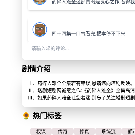
药碎人难全这部真的是良心之作,看得我
四十四集一口气看完,根本停不下来!
剧情介绍
Ⅰ、药碎人难全全集若有错误,恳请您向塔剧反映
Ⅱ、塔剧短剧网诚意之作:《药碎人难全》全集高
Ⅲ、如果药碎人难全让您着迷,别忘了关注塔剧短
🌻 热门标签
权谋
传奇
修真
系统流
都