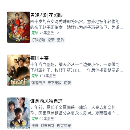
十七不知道的是，这场婚礼本就是莫柯用来逃避联
姻的设计，而她的出现，不仅捣乱了莫柯的计划，
还让她闯进了莫柯的心里。事后，莫柯购买了姜十
曾逢君时花照眼
七所在的公司，成了空降的老板，开始了自己的茫
四十岁的宫女沈秀珠即将出宫，意外地被年轻俊朗
茫追妻之旅……
的帝王赵子珩临幸。她误以为赵子珩是侍卫，为避
免淫秽后宫的罪罚，惊恐之下选择了逃离。六年
完结
76集
播放 12
后，沈秀珠携龙凤胎现身宫廷百子宴，却被亲族羞
打脸虐渣
逆袭
皇后
辱和污蔑。危机关头，赵子珩认出了她，护她周
全。最终，沈秀珠母凭子贵，成为人人敬仰的皇
后，狠狠打了那些人的脸！
镇国主宰
十年浴血疆场，战天帝从一个边关小卒，一路做到
了战翼神王，权倾半壁江山。十年后他接到朝堂诏
书，回京述职，终于有机会让当年害自己母亲的仇
完结
131集
播放 11
人为之付出代价
强者回归
天下无敌
逆袭
谁念西风独自凉
五年前，夏氏千金夏雨薇与建筑工人秦志相恋怀
孕，因家庭差距遭父亲夏永长反对。夏雨薇难产
时，夏永长借机逼秦志离开，谎称孩子夭折，实则
完结
92集
播放 11
把孩子小蝶交给秦志。秦志工地事故后失智，父女
逆袭
都市日常
现言甜宠