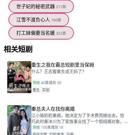
世子妃的秘密武器
211部
江雪不渡负心人
160部
打工妹偏要当名媛
322部
相关短剧
查看更多
重生之我在霸总短剧里当保姆
什么？王志猩重生成王妈了？
完结
40集
播放 30
重生
实拍
秦总夫人在找你离婚
江小瑜奶奶重病，她决定为了手术费而嫁出去。恰
巧此时秦沐川为了家族事业找了一个假结婚对象，
两人阴差阳错的在民政局领证后，秦沐川计划一年
完结
100集
播放 18
后离婚并留下电话。一年后，江小瑜在秦沐川的公
现代言情
打脸虐渣
马甲