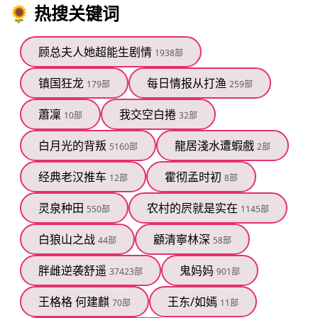
🌻 热搜关键词
顾总夫人她超能生剧情
1938部
镇国狂龙
每日情报从打渔
179部
259部
蕭凜
我交空白捲
10部
32部
白月光的背叛
龍居淺水遭蝦戲
5160部
2部
经典老汉推车
霍彻孟时初
12部
8部
灵泉种田
农村的屄就是实在
550部
1145部
白狼山之战
顧清寧林深
44部
58部
胖雌逆袭舒遥
鬼妈妈
37423部
901部
王格格 何建麒
王东/如嫣
70部
11部