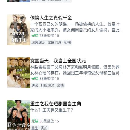
司面试，两人再次相遇，相互觉得眼熟，两人因误
会产生纠葛。
偷换人生之真假千金
一个蓄意已久的阴谋，一场被偷换的人生。首富叶
家的大小姐宋乔，被女佣用自己的女儿偷换，自此
两个女孩的命运天差地别，一夕之间本该是天之骄
完结
73集
播放 16
女的宋乔沦落为佣人女儿，从小备受折磨。而本该
现言甜宠
家庭伦理
实拍
贫穷孤苦的佣人女儿，变成为了高高在上万千宠爱
的大小姐。
觉醒当天，我当上全国状元
林胜雪被豪门父母林万豪和赵明月领回，但因为养
女林心瑶的存在。她回归三年却饱受父母和三位哥
哥的嫌弃厌恶，高考完毕的当晚，更是因为救出被
完结
88集
播放 16
林心瑶撞成植物人的傅芊芊，被亲生父母和三个哥
逆袭
打脸虐渣
亲情
哥联手送入了惩教所。高考放榜当天，林胜雪因证
据不足走出了惩教所。面对三位哥哥施舍和不屑，
林胜雪果断跟她们断绝关系，还在状元宴上用全国
重生之我在短剧里当主角
状元的满分成绩，横扫父母和三位哥哥嘲笑和不
什么？王志猩又重生了？
屑。
完结
30集
播放 15
重生
实拍