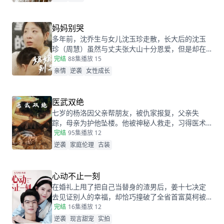
妈妈别哭
多年前，沈乔生与女儿沈玉珍走散，长大后的沈玉
珍（周慧）虽然与丈夫张大山十分恩爱，但是却在
婆家受尽欺负。因为女儿治病的钱被婆婆抢走，丈
完结
88集
播放 15
夫为了赚快钱意外“死亡”，周慧肚子里的二胎也因为
亲情
逆袭
女性成长
婆婆的磋磨胎死腹中。葬礼上，备受打击的周慧决
心一定要治好唯一的女儿，却不想自己的婆婆和小
叔子一家正在谋算着将丈夫的高额抚恤金据为己
医武双绝
有，而此时的沈乔生也匆匆赶到......
七岁的杨洛因父亲帮朋友，被仇家报复，父亲失
踪，母亲为护他坠楼。他被神秘人救走，习得医术
和功法。二十年后下山寻父，救下被跟踪的苏轻眉
完结
95集
播放 12
和她小姨，又因柳家女儿当日结婚退了婚约，被苏
逆袭
家庭伦理
古装
轻眉收留，两人渐生情愫。杨洛帮苏轻眉解决公司
危机，还打听到父亲失踪与裴家有关，裴家背靠京
都五大豪门。为找父亲，他提升实力，婚后与苏轻
心动不止一刻
眉一同前往京都。
在婚礼上甩了把自己当替身的渣男后，姜十七决定
去见证别人的幸福，却恰巧撞破了全省首富莫柯被
当众逃婚的尴尬时刻。瞬间的悲愤交加，让姜十七
完结
16集
播放 12
鼓起勇气见义勇为，上台演着戏嫁给了莫柯。但姜
逆袭
现言甜宠
实拍