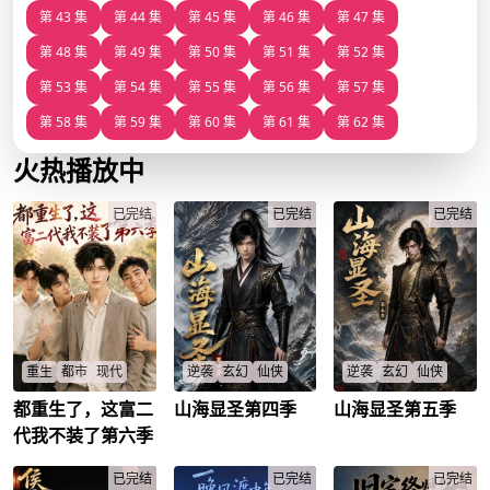
第 43 集
第 44 集
第 45 集
第 46 集
第 47 集
第 48 集
第 49 集
第 50 集
第 51 集
第 52 集
第 53 集
第 54 集
第 55 集
第 56 集
第 57 集
第 58 集
第 59 集
第 60 集
第 61 集
第 62 集
火热播放中
已完结
已完结
已完结
重生
都市
现代
逆袭
玄幻
仙侠
逆袭
玄幻
仙侠
都重生了，这富二
山海显圣第四季
山海显圣第五季
第六季开启！陆川与
龙脊岭深处，小小采
龙脊岭深处，小小采
室友的温馨日常再次
药郎陆沉，机缘觉醒
药郎陆沉，机缘觉醒
代我不装了第六季
来袭！在新的旅程
山海神印。辨药寻
山海神印。辨药寻
中，陆川终于与儿时
宝，习武锻体，于边
宝，习武锻体，于边
温柔长辈周爷爷重
已完结
关万军之中一箭毙
已完结
关万军之中一箭毙
已完结