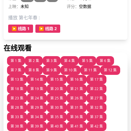
释。他以为自己在报复，却不知她脖子上始终挂着那枚被扔掉的
上映：
未知
评分：
空数据
戒指。直到他在医院看见一个七岁女孩——那张脸，让他浑身发
冷。
播放 第七年春 :
▶️ 线路 1
▶️ 线路 2
在线观看
第 1 集
第 2 集
第 3 集
第 4 集
第 5 集
第 6 集
第 7 集
第 8 集
第 9 集
第 10 集
第 11 集
第 12 集
第 13 集
第 14 集
第 15 集
第 16 集
第 17 集
第 18 集
第 19 集
第 20 集
第 21 集
第 22 集
第 23 集
第 24 集
第 25 集
第 26 集
第 27 集
第 28 集
第 29 集
第 30 集
第 31 集
第 32 集
第 33 集
第 34 集
第 35 集
第 36 集
第 37 集
第 38 集
第 39 集
第 40 集
第 41 集
第 42 集