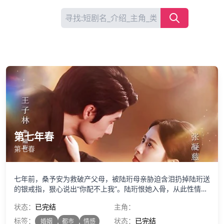
登
注
录
册
全部
战争
权谋
宫廷
甜宠
擦边
奇幻
重生
穿越
第七年春
第七春
七年前，桑予安为救破产父母，被陆珩母亲胁迫含泪扔掉陆珩送
的银戒指，狠心说出“你配不上我”。陆珩恨她入骨，从此性情大
变。七年后重逢，她是为女儿赚救命钱的服务员，他是高高在上
状态：
已完结
主角：
的陆氏总裁。他将钞票撒在她身上，任她被欺负却冷眼离开，搂
着别的女人在她面前订婚。她跪在地上捡钱，笑着祝福，从未解
标签：
状态：
已完结
婚姻
都市
情感