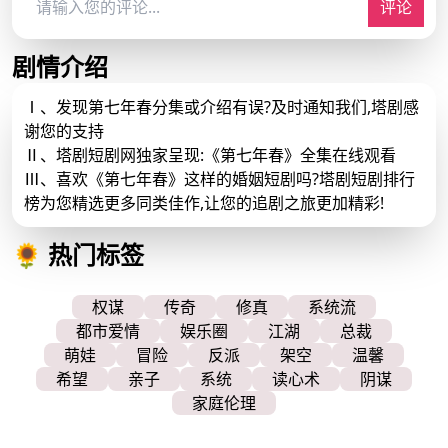
评论
剧情介绍
Ⅰ、发现第七年春分集或介绍有误?及时通知我们,塔剧感
谢您的支持
Ⅱ、塔剧短剧网独家呈现:《第七年春》全集在线观看
Ⅲ、喜欢《第七年春》这样的婚姻短剧吗?塔剧短剧排行
榜为您精选更多同类佳作,让您的追剧之旅更加精彩!
🌻 热门标签
权谋
传奇
修真
系统流
都市爱情
娱乐圈
江湖
总裁
萌娃
冒险
反派
架空
温馨
希望
亲子
系统
读心术
阴谋
家庭伦理