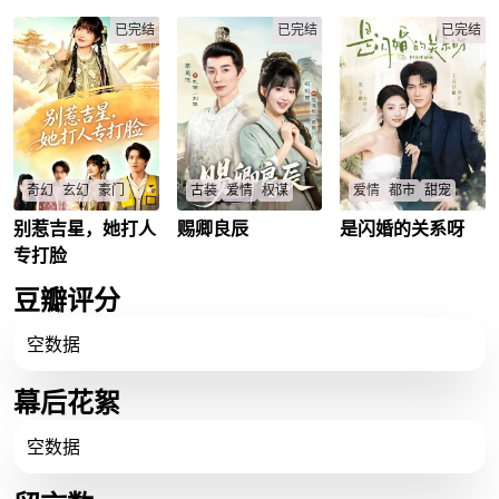
轻妻子。面对陌生的
灰，偏惹偏执帝王景
天改命？
婚姻，她原本打算重
已完结
泽辰病态强占。本以
已完结
陆景琛
/
兮兮
/
已完结
新选择人生，却在相
为深宫步步惊心，谁
处中发现沈墨稳重可
知后宫不搞宫斗搞团
靠、始终真诚。两人
建，姐妹抱团养娃搞
从生疏磨合到相互理
事业。帝王囚身虐心
解，并共同照顾缺少
步步紧逼，公主清醒
陪伴的孩子。姜柠也
冷拒句句扎心，红墙
凭借所学医术帮助身
之内，是沉沦还是双
边人，在生活历练中
向救赎？
找到自身价值，最终
奇幻
玄幻
豪门
古装
爱情
权谋
爱情
都市
甜宠
与沈墨携手成长，建
立起温暖幸福的家
别惹吉星，她打人
赐卿良辰
是闪婚的关系呀
吉星下凡历亲情劫，
皇孙刘琅隐忍十六年
李念娣逃婚遇谭衍舟
庭。
遭林家陷害断亲后回
寻妹复仇，买来的丫
闪婚怀孕，职场逆袭
专打脸
归姜家，却藏恶鬼魂
头沈连翘竟是心爱之
家族和解，甜宠结
魄？能否功德圆满重
人？权谋与爱情如何
局？
豆瓣评分
返天庭？
终成眷属？
李念娣
/
谭衍舟
/
姜吉祥
/
刘琅
/
沈连翘
/
空数据
幕后花絮
空数据